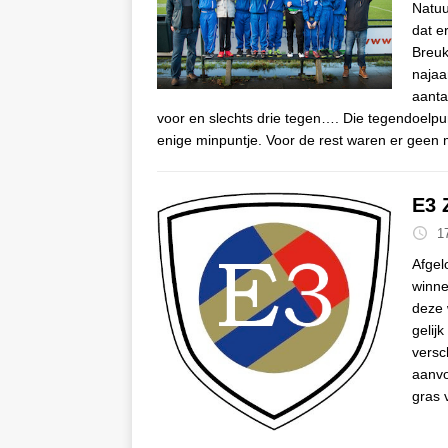
Natuu
dat e
Breuk
najaa
aanta
voor en slechts drie tegen…. Die tegendoelp
enige minpuntje. Voor de rest waren er geen 
E3 
1
Afgel
winne
deze 
gelij
versc
aanvo
gras 