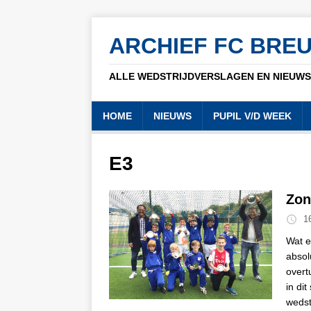
ARCHIEF FC BRE
ALLE WEDSTRIJDVERSLAGEN EN NIEUWSB
HOME
NIEUWS
PUPIL V/D WEEK
E3
Zon
1
Wat e
absol
overt
in di
wedst