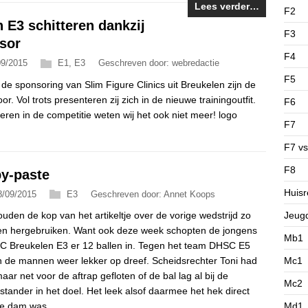
Lees verder…
F2
 E3 schitteren dankzij
F3
sor
F4
09/2015
E1
,
E3
Geschreven door: webredactie
F5
 de sponsoring van Slim Figure Clinics uit Breukelen zijn de
r. Vol trots presenteren zij zich in de nieuwe trainingoutfit.
F6
eren in de competitie weten wij het ook niet meer! logo
F7
F7 vs
F8
y-paste
Huisr
8/09/2015
E3
Geschreven door: Annet Koops
Jeug
uden de kop van het artikeltje over de vorige wedstrijd zo
n hergebruiken. Want ook deze week schopten de jongens
Mb1
C Breukelen E3 er 12 ballen in. Tegen het team DHSC E5
Mc1
 de mannen weer lekker op dreef. Scheidsrechter Toni had
aar net voor de aftrap gefloten of de bal lag al bij de
Mc2
stander in het doel. Het leek alsof daarmee het hek direct
Md1
e dam was.