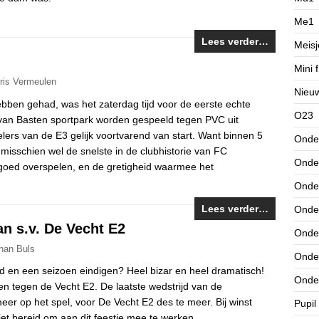
Me1
Lees verder…
Meisj
Mini f
ris Vermeulen
Nieu
ebben gehad, was het zaterdag tijd voor de eerste echte
O23
 van Basten sportpark worden gespeeld tegen PVC uit
elers van de E3 gelijk voortvarend van start. Want binnen 5
Onde
 misschien wel de snelste in de clubhistorie van FC
Onde
 goed overspelen, en de gretigheid waarmee het
Onde
Lees verder…
Onde
an s.v. De Vecht E2
Onde
han Buls
Onde
d en een seizoen eindigen? Heel bizar en heel dramatisch!
Onde
 tegen de Vecht E2. De laatste wedstrijd van de
eer op het spel, voor De Vecht E2 des te meer. Bij winst
Pupil
et bereid om aan dit feestje mee te werken.