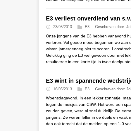
E3 verliest onverdiend van s.
23/05/2013
E3
Geschreven door: Jo
Onze jongens van de E3 hebben vanavond hun
verloren. Vol goede moed begonnen we aan de
wisten jamergenoeg niet te scoren. Loosdrech
Gelukkig ging de E3 wel gewoon door met le
resulteerde in een korte tijd in twee doelpunte
E3 wint in spannende wedstr
16/05/2013
E3
Geschreven door: Jo
Woensdagavond. In een lekker zonnetje, maa
tegen de meisjes van CSW. Het werd een spa
zouden geven, werd al snel duidelijk. De eers
jongens. Ze waren feller in de duels en vaak 
dan ook terecht dat de meiden op een 1-0 v