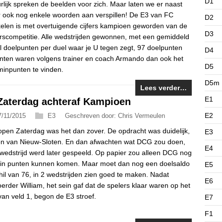
D1
rlijk spreken de beelden voor zich. Maar laten we er naast
r ook nog enkele woorden aan verspillen! De E3 van FC
D2
elen is met overtuigende cijfers kampioen geworden van de
D3
rscompetitie. Alle wedstrijden gewonnen, met een gemiddeld
l doelpunten per duel waar je U tegen zegt, 97 doelpunten
D4
unten waren volgens trainer en coach Armando dan ook het
D5
minpunten te vinden.
D5m
Lees verder…
E1
Zaterdag achteraf Kampioen
E2
7/11/2015
E3
Geschreven door: Chris Vermeulen
open Zaterdag was het dan zover. De opdracht was duidelijk,
E3
n van Nieuw-Sloten. En dan afwachten wat DCG zou doen,
E4
wedstrijd werd later gespeeld. Op papier zou alleen DCG nog
k in punten kunnen komen. Maar moet dan nog een doelsaldo
E5
hil van 76, in 2 wedstrijden zien goed te maken. Nadat
E6
erder William, het sein gaf dat de spelers klaar waren op het
van veld 1, begon de E3 stroef.
E7
F1