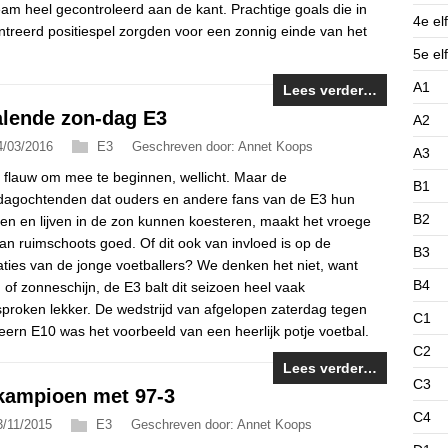
eam heel gecontroleerd aan de kant. Prachtige goals die in
4e elf
reerd positiespel zorgden voor een zonnig einde van het
5e elf
A1
Lees verder…
alende zon-dag E3
A2
4/03/2016
E3
Geschreven door: Annet Koops
A3
s flauw om mee te beginnen, wellicht. Maar de
B1
dagochtenden dat ouders en andere fans van de E3 hun
B2
en en lijven in de zon kunnen koesteren, maakt het vroege
an ruimschoots goed. Of dit ook van invloed is op de
B3
aties van de jonge voetballers? We denken het niet, want
B4
 of zonneschijn, de E3 balt dit seizoen heel vaak
sproken lekker. De wedstrijd van afgelopen zaterdag tegen
C1
ern E10 was het voorbeeld van een heerlijk potje voetbal.
C2
Lees verder…
C3
kampioen met 97-3
C4
3/11/2015
E3
Geschreven door: Annet Koops