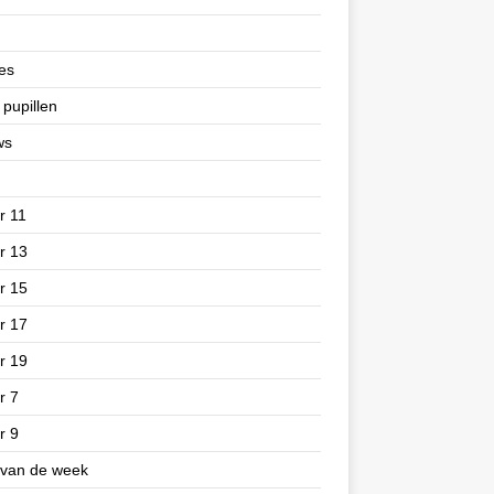
es
 pupillen
ws
r 11
r 13
r 15
r 17
r 19
r 7
r 9
 van de week