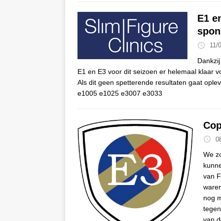
E1 en
spon
11/
Dankzij
E1 en E3 voor dit seizoen er helemaal klaar voo
Als dit geen spetterende resultaten gaat oplev
e1005 e1025 e3007 e3033
Cop
0
We zo
kunne
van F
waren
nog m
tegen
van d