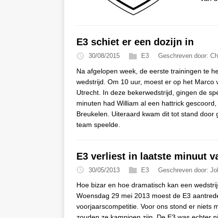
E3 schiet er een dozijn in
30/08/2015
E3
Geschreven door: Ch
Na afgelopen week, de eerste trainingen te h
wedstrijd. Om 10 uur, moest er op het Marco
Utrecht. In deze bekerwedstrijd, gingen de sp
minuten had William al een hattrick gescoord,
Breukelen. Uiteraard kwam dit tot stand door
team speelde.
E3 verliest in laatste minuut v
30/05/2013
E3
Geschreven door: Jo
Hoe bizar en hoe dramatisch kan een wedstrij
Woensdag 29 mei 2013 moest de E3 aantreden
voorjaarscompetitie. Voor ons stond er niets m
zouden ze kampioen zijn. De E3 was echter ni