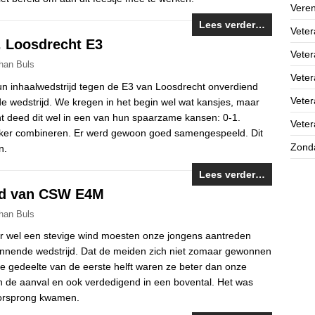
Veren
Lees verder…
Veter
v. Loosdrecht E3
Veter
han Buls
Vete
 inhaalwedstrijd tegen de E3 van Loosdrecht onverdiend
Vete
 wedstrijd. We kregen in het begin wel wat kansjes, maar
t deed dit wel in een van hun spaarzame kansen: 0-1.
Vete
kker combineren. Er werd gewoon goed samengespeeld. Dit
Zond
n.
Lees verder…
ijd van CSW E4M
han Buls
r wel een stevige wind moesten onze jongens aantreden
nnende wedstrijd. Dat de meiden zich niet zomaar gewonnen
te gedeelte van de eerste helft waren ze beter dan onze
in de aanval en ook verdedigend in een bovental. Het was
oorsprong kwamen.