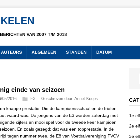
UKELEN
ERICHTEN VAN 2007 T/M 2018
AUTEURS
ALGEMEEN
STANDEN
DATUM
nig einde van seizoen
6/05/2016
E3
Geschreven door: Annet Koops
CAT
en knappe prestatie! Die de kampioensschaal en de frieten
uut waard was. De jongens van de E3 werden zaterdag met
1e elf
uigende cijfers en mooi spel voor de tweede keer kampioen
2e elf
t seizoen. En zoals gezegd: dat was een topprestatie. In de
rijd tegen nummer twee, de E8 van Voetbalvereniging PVCV
3e elf