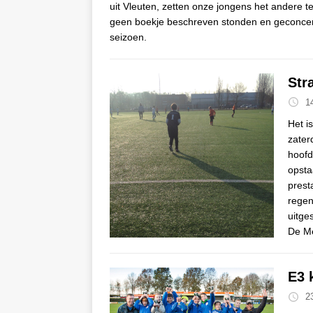
uit Vleuten, zetten onze jongens het andere t
geen boekje beschreven stonden en geconcent
seizoen.
Str
1
Het i
zater
hoofd
opsta
prest
regen
uitge
De Me
E3 
2