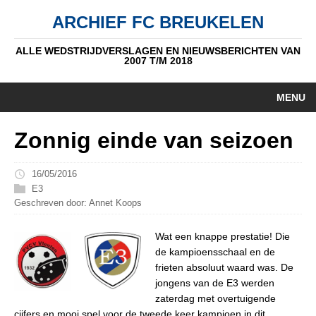
ARCHIEF FC BREUKELEN
ALLE WEDSTRIJDVERSLAGEN EN NIEUWSBERICHTEN VAN
2007 T/M 2018
MENU
HOME
Zonnig einde van seizoen
NIEUWS
16/05/2016
PUPIL V/D WEEK
E3
Geschreven door: Annet Koops
AUTEURS
Wat een knappe prestatie! Die
ALGEMEEN
de kampioensschaal en de
frieten absoluut waard was. De
STANDEN
jongens van de E3 werden
zaterdag met overtuigende
DATUM
cijfers en mooi spel voor de tweede keer kampioen in dit