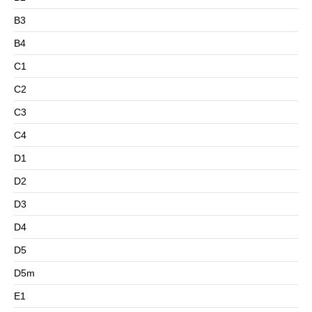
B3
B4
C1
C2
C3
C4
D1
D2
D3
D4
D5
D5m
E1