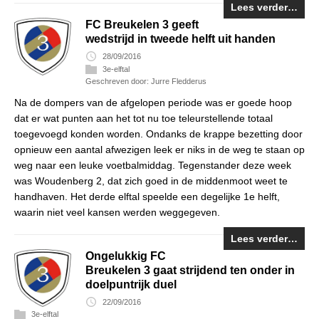
Lees verder…
FC Breukelen 3 geeft
wedstrijd in tweede helft uit handen
28/09/2016
3e-elftal
Geschreven door: Jurre Fledderus
Na de dompers van de afgelopen periode was er goede hoop
dat er wat punten aan het tot nu toe teleurstellende totaal
toegevoegd konden worden. Ondanks de krappe bezetting door
opnieuw een aantal afwezigen leek er niks in de weg te staan op
weg naar een leuke voetbalmiddag. Tegenstander deze week
was Woudenberg 2, dat zich goed in de middenmoot weet te
handhaven. Het derde elftal speelde een degelijke 1e helft,
waarin niet veel kansen werden weggegeven.
Lees verder…
Ongelukkig FC
Breukelen 3 gaat strijdend ten onder in
doelpuntrijk duel
22/09/2016
3e-elftal