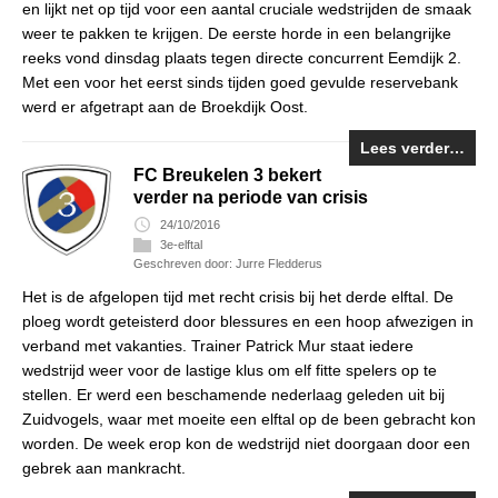
en lijkt net op tijd voor een aantal cruciale wedstrijden de smaak
weer te pakken te krijgen. De eerste horde in een belangrijke
reeks vond dinsdag plaats tegen directe concurrent Eemdijk 2.
Met een voor het eerst sinds tijden goed gevulde reservebank
werd er afgetrapt aan de Broekdijk Oost.
Lees verder…
FC Breukelen 3 bekert
verder na periode van crisis
24/10/2016
3e-elftal
Geschreven door: Jurre Fledderus
Het is de afgelopen tijd met recht crisis bij het derde elftal. De
ploeg wordt geteisterd door blessures en een hoop afwezigen in
verband met vakanties. Trainer Patrick Mur staat iedere
wedstrijd weer voor de lastige klus om elf fitte spelers op te
stellen. Er werd een beschamende nederlaag geleden uit bij
Zuidvogels, waar met moeite een elftal op de been gebracht kon
worden. De week erop kon de wedstrijd niet doorgaan door een
gebrek aan mankracht.