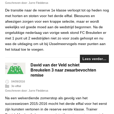
Geschreven door: Jurre Fledderus
De transitie naar de reserve 1e klasse verloopt tot op heden nog
met horten en stoten voor het derde elftal. Blessures en
afwezigen zorgen voor een krappe selectie, maar er wordt
wekelijks vol goede moed aan de wedstrijd begonnen. Na de
ongelukkige nederlaag van vorige week stond FC Breukelen er
met 1 punt uit 2 wedstrijden niet zo voor zoals gehoopt en nu
was de uitdaging om uit bij IJsselmeervogels meer punten aan
het totaal toe te voegen.
Lees verder…
David van der Veld schiet
Breukelen 3 naar zwaarbevochten
remise
04/09/2016
3e-elftal
Geschreven door: Jurre Fledderus
Na een welverdiende zomerstop als gevolg van het
successeizoen 2015-2016 mocht het derde elftal voor het eerst
zijn kunsten vertonen in de reserve eerste klasse. Trainer