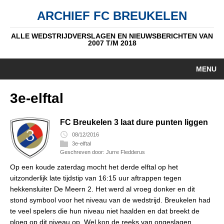
ARCHIEF FC BREUKELEN
ALLE WEDSTRIJDVERSLAGEN EN NIEUWSBERICHTEN VAN
2007 T/M 2018
MENU
HOME
3e-elftal
NIEUWS
FC Breukelen 3 laat dure punten liggen
PUPIL V/D WEEK
08/12/2016
3e-elftal
Geschreven door: Jurre Fledderus
AUTEURS
Op een koude zaterdag mocht het derde elftal op het
ALGEMEEN
uitzonderlijk late tijdstip van 16:15 uur aftrappen tegen
hekkensluiter De Meern 2. Het werd al vroeg donker en dit
STANDEN
stond symbool voor het niveau van de wedstrijd. Breukelen had
te veel spelers die hun niveau niet haalden en dat breekt de
DATUM
ploeg op dit niveau op. Wel kon de reeks van ongeslagen