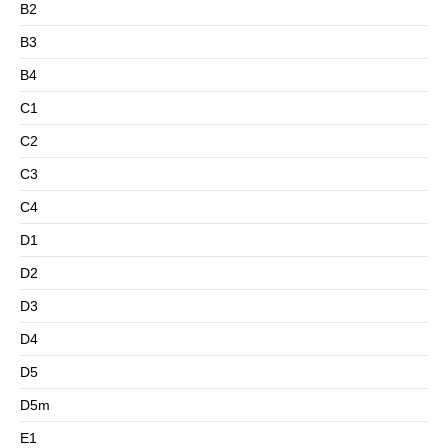
B2
B3
B4
C1
C2
C3
C4
D1
D2
D3
D4
D5
D5m
E1