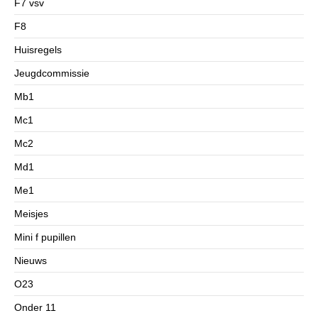
F7 vsv
F8
Huisregels
Jeugdcommissie
Mb1
Mc1
Mc2
Md1
Me1
Meisjes
Mini f pupillen
Nieuws
O23
Onder 11