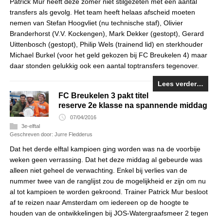
Patrick Mur heeft deze zomer niet stilgezeten met een aantal
transfers als gevolg. Het team heeft helaas afscheid moeten
nemen van Stefan Hoogvliet (nu technische staf), Olivier
Branderhorst (V.V. Kockengen), Mark Dekker (gestopt), Gerard
Uittenbosch (gestopt), Philip Wels (trainend lid) en sterkhouder
Michael Burkel (voor het geld gekozen bij FC Breukelen 4) maar
daar stonden gelukkig ook een aantal toptransfers tegenover.
Lees verder…
FC Breukelen 3 pakt titel
reserve 2e klasse na spannende middag
07/04/2016
3e-elftal
Geschreven door: Jurre Fledderus
Dat het derde elftal kampioen ging worden was na de voorbije
weken geen verrassing. Dat het deze middag al gebeurde was
alleen niet geheel de verwachting. Enkel bij verlies van de
nummer twee van de ranglijst zou de mogelijkheid er zijn om nu
al tot kampioen te worden gekroond. Trainer Patrick Mur besloot
af te reizen naar Amsterdam om iedereen op de hoogte te
houden van de ontwikkelingen bij JOS-Watergraafsmeer 2 tegen