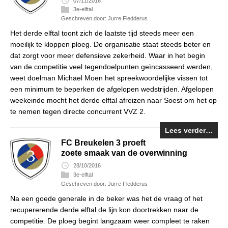
07/11/2016
3e-elftal
Geschreven door: Jurre Fledderus
Het derde elftal toont zich de laatste tijd steeds meer een
moeilijk te kloppen ploeg. De organisatie staat steeds beter en
dat zorgt voor meer defensieve zekerheid. Waar in het begin
van de competitie veel tegendoelpunten geïncasseerd werden,
weet doelman Michael Moen het spreekwoordelijke vissen tot
een minimum te beperken de afgelopen wedstrijden. Afgelopen
weekeinde mocht het derde elftal afreizen naar Soest om het op
te nemen tegen directe concurrent VVZ 2.
Lees verder…
FC Breukelen 3 proeft
zoete smaak van de overwinning
28/10/2016
3e-elftal
Geschreven door: Jurre Fledderus
Na een goede generale in de beker was het de vraag of het
recupererende derde elftal de lijn kon doortrekken naar de
competitie. De ploeg begint langzaam weer compleet te raken