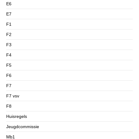
E6
E7
F1
F2
F3
F4
F5
F6
F7
F7 vsv
F8
Huisregels
Jeugdcommissie
Mb1