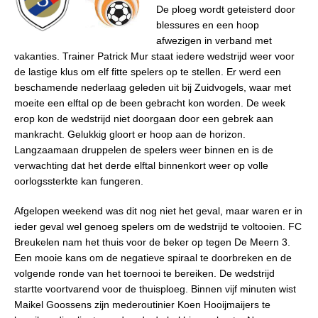
De ploeg wordt geteisterd door
blessures en een hoop
afwezigen in verband met
vakanties. Trainer Patrick Mur staat iedere wedstrijd weer voor
de lastige klus om elf fitte spelers op te stellen. Er werd een
beschamende nederlaag geleden uit bij Zuidvogels, waar met
moeite een elftal op de been gebracht kon worden. De week
erop kon de wedstrijd niet doorgaan door een gebrek aan
mankracht. Gelukkig gloort er hoop aan de horizon.
Langzaamaan druppelen de spelers weer binnen en is de
verwachting dat het derde elftal binnenkort weer op volle
oorlogssterkte kan fungeren.
Afgelopen weekend was dit nog niet het geval, maar waren er in
ieder geval wel genoeg spelers om de wedstrijd te voltooien. FC
Breukelen nam het thuis voor de beker op tegen De Meern 3.
Een mooie kans om de negatieve spiraal te doorbreken en de
volgende ronde van het toernooi te bereiken. De wedstrijd
startte voortvarend voor de thuisploeg. Binnen vijf minuten wist
Maikel Goossens zijn mederoutinier Koen Hooijmaijers te