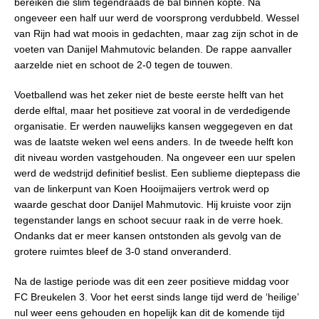
bereiken die slim tegendraads de bal binnen kopte. Na
ongeveer een half uur werd de voorsprong verdubbeld. Wessel
van Rijn had wat moois in gedachten, maar zag zijn schot in de
voeten van Danijel Mahmutovic belanden. De rappe aanvaller
aarzelde niet en schoot de 2-0 tegen de touwen.
Voetballend was het zeker niet de beste eerste helft van het
derde elftal, maar het positieve zat vooral in de verdedigende
organisatie. Er werden nauwelijks kansen weggegeven en dat
was de laatste weken wel eens anders. In de tweede helft kon
dit niveau worden vastgehouden. Na ongeveer een uur spelen
werd de wedstrijd definitief beslist. Een sublieme dieptepass die
van de linkerpunt van Koen Hooijmaijers vertrok werd op
waarde geschat door Danijel Mahmutovic. Hij kruiste voor zijn
tegenstander langs en schoot secuur raak in de verre hoek.
Ondanks dat er meer kansen ontstonden als gevolg van de
grotere ruimtes bleef de 3-0 stand onveranderd.
Na de lastige periode was dit een zeer positieve middag voor
FC Breukelen 3. Voor het eerst sinds lange tijd werd de ‘heilige’
nul weer eens gehouden en hopelijk kan dit de komende tijd