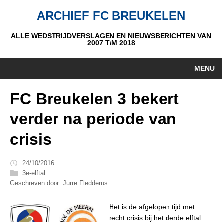
ARCHIEF FC BREUKELEN
ALLE WEDSTRIJDVERSLAGEN EN NIEUWSBERICHTEN VAN
2007 T/M 2018
MENU
HOME
FC Breukelen 3 bekert
NIEUWS
verder na periode van
PUPIL V/D WEEK
crisis
AUTEURS
24/10/2016
ALGEMEEN
3e-elftal
Geschreven door: Jurre Fledderus
STANDEN
Het is de afgelopen tijd met
DATUM
recht crisis bij het derde elftal.