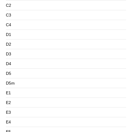
C2
C3
C4
D1
D2
D3
D4
D5
D5m
E1
E2
E3
E4
E5