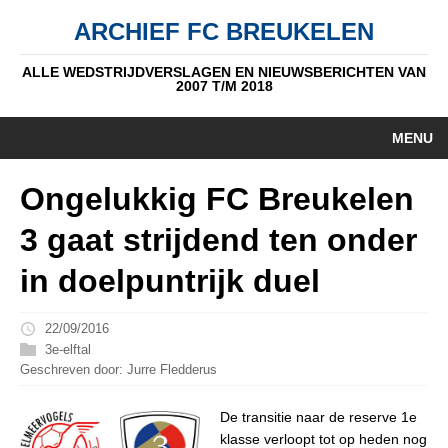
ARCHIEF FC BREUKELEN
ALLE WEDSTRIJDVERSLAGEN EN NIEUWSBERICHTEN VAN
2007 T/M 2018
MENU
HOME
Ongelukkig FC Breukelen
NIEUWS
3 gaat strijdend ten onder
PUPIL V/D WEEK
in doelpuntrijk duel
AUTEURS
22/09/2016
ALGEMEEN
3e-elftal
Geschreven door: Jurre Fledderus
STANDEN
De transitie naar de reserve 1e
DATUM
klasse verloopt tot op heden nog