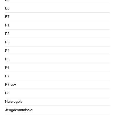
E6
E7
F1
F2
F3
F4
F5
F6
F7
F7 vsv
F8
Huisregels
Jeugdcommissie