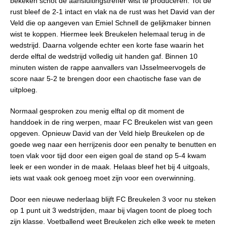
bekeken schot de aansluitingstreffer wist te produceren. Tot de
rust bleef de 2-1 intact en vlak na de rust was het David van der
Veld die op aangeven van Emiel Schnell de gelijkmaker binnen
wist te koppen. Hiermee leek Breukelen helemaal terug in de
wedstrijd. Daarna volgende echter een korte fase waarin het
derde elftal de wedstrijd volledig uit handen gaf. Binnen 10
minuten wisten de rappe aanvallers van IJsselmeervogels de
score naar 5-2 te brengen door een chaotische fase van de
uitploeg.
Normaal gesproken zou menig elftal op dit moment de
handdoek in de ring werpen, maar FC Breukelen wist van geen
opgeven. Opnieuw David van der Veld hielp Breukelen op de
goede weg naar een herrijzenis door een penalty te benutten en
toen vlak voor tijd door een eigen goal de stand op 5-4 kwam
leek er een wonder in de maak. Helaas bleef het bij 4 uitgoals,
iets wat vaak ook genoeg moet zijn voor een overwinning.
Door een nieuwe nederlaag blijft FC Breukelen 3 voor nu steken
op 1 punt uit 3 wedstrijden, maar bij vlagen toont de ploeg toch
zijn klasse. Voetballend weet Breukelen zich elke week te meten