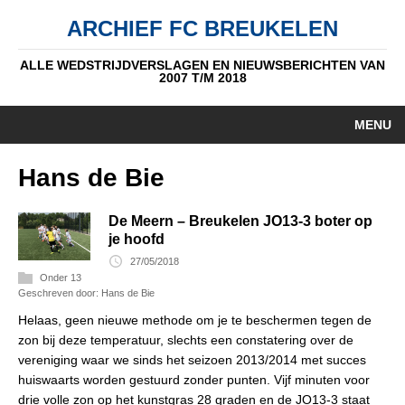
ARCHIEF FC BREUKELEN
ALLE WEDSTRIJDVERSLAGEN EN NIEUWSBERICHTEN VAN
2007 T/M 2018
MENU
HOME
Hans de Bie
NIEUWS
De Meern – Breukelen JO13-3 boter op
PUPIL V/D WEEK
je hoofd
27/05/2018
AUTEURS
Onder 13
Geschreven door: Hans de Bie
ALGEMEEN
Helaas, geen nieuwe methode om je te beschermen tegen de
zon bij deze temperatuur, slechts een constatering over de
STANDEN
vereniging waar we sinds het seizoen 2013/2014 met succes
huiswaarts worden gestuurd zonder punten. Vijf minuten voor
DATUM
drie volle zon op het kunstgras 28 graden en de JO13-3 staat