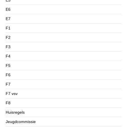
E6
E7
F1
F2
F3
F4
F5
F6
F7
F7 vsv
F8
Huisregels
Jeugdcommissie