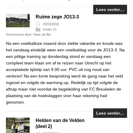
Lees verder…
Ruime zege JO13-3
25/03/2018
Onder 13
Geschreven door: Hans de Bie
Na een voetballoze maand door ziekte vakantie en koude was
het vandaag eindelijk weer een voetbaldag voor de JO13-3. Na
een pittige training op donderdag stond er vandaag een
compleet team klaar om af te reizen naar Utrecht op het
acceptabele tijdstip van 9.00 uur. PVC uit nog nooit van
verloren! Na een korte bespreking werd de gang naar het veld
ingezet en volgde de warming-up. Redelijk op tijd volgde de
aftrap maar niet voordat de begeleiding van FC Breukelen de
plaatsing van de hoekvlaggen voor haar rekening had
genomen.
Lees verder…
Helden van de Velden
(deel 2)