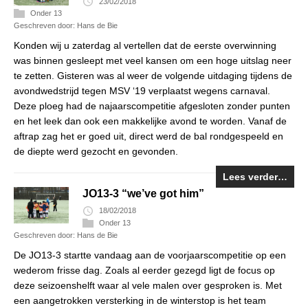
23/02/2018
Onder 13
Geschreven door: Hans de Bie
Konden wij u zaterdag al vertellen dat de eerste overwinning
was binnen gesleept met veel kansen om een hoge uitslag neer
te zetten. Gisteren was al weer de volgende uitdaging tijdens de
avondwedstrijd tegen MSV ‘19 verplaatst wegens carnaval.
Deze ploeg had de najaarscompetitie afgesloten zonder punten
en het leek dan ook een makkelijke avond te worden. Vanaf de
aftrap zag het er goed uit, direct werd de bal rondgespeeld en
de diepte werd gezocht en gevonden.
Lees verder…
JO13-3 “we’ve got him”
18/02/2018
Onder 13
Geschreven door: Hans de Bie
De JO13-3 startte vandaag aan de voorjaarscompetitie op een
wederom frisse dag. Zoals al eerder gezegd ligt de focus op
deze seizoenshelft waar al vele malen over gesproken is. Met
een aangetrokken versterking in de winterstop is het team