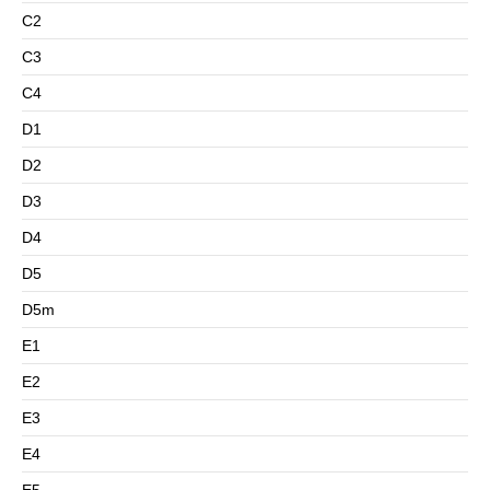
C2
C3
C4
D1
D2
D3
D4
D5
D5m
E1
E2
E3
E4
E5