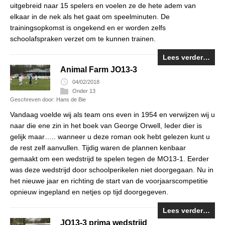
uitgebreid naar 15 spelers en voelen ze de hete adem van
elkaar in de nek als het gaat om speelminuten. De
trainingsopkomst is ongekend en er worden zelfs
schoolafspraken verzet om te kunnen trainen.
Lees verder…
Animal Farm JO13-3
04/02/2018
Onder 13
Geschreven door: Hans de Bie
Vandaag voelde wij als team ons even in 1954 en verwijzen wij u
naar die ene zin in het boek van George Orwell, Ieder dier is
gelijk maar….. wanneer u deze roman ook hebt gelezen kunt u
de rest zelf aanvullen. Tijdig waren de plannen kenbaar
gemaakt om een wedstrijd te spelen tegen de MO13-1. Eerder
was deze wedstrijd door schoolperikelen niet doorgegaan. Nu in
het nieuwe jaar en richting de start van de voorjaarscompetitie
opnieuw ingepland en netjes op tijd doorgegeven.
Lees verder…
JO13-3 prima wedstrijd