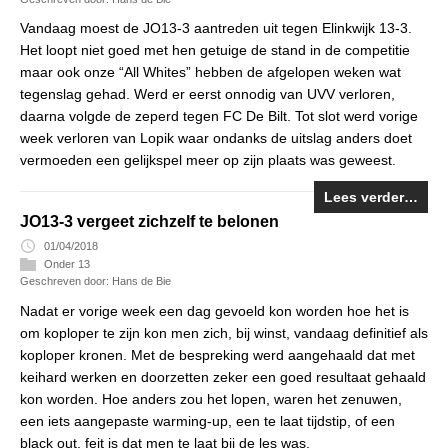
Vandaag moest de JO13-3 aantreden uit tegen Elinkwijk 13-3.
Het loopt niet goed met hen getuige de stand in de competitie
maar ook onze “All Whites” hebben de afgelopen weken wat
tegenslag gehad. Werd er eerst onnodig van UVV verloren,
daarna volgde de zeperd tegen FC De Bilt. Tot slot werd vorige
week verloren van Lopik waar ondanks de uitslag anders doet
vermoeden een gelijkspel meer op zijn plaats was geweest.
Lees verder…
JO13-3 vergeet zichzelf te belonen
01/04/2018
Onder 13
Geschreven door: Hans de Bie
Nadat er vorige week een dag gevoeld kon worden hoe het is
om koploper te zijn kon men zich, bij winst, vandaag definitief als
koploper kronen. Met de bespreking werd aangehaald dat met
keihard werken en doorzetten zeker een goed resultaat gehaald
kon worden. Hoe anders zou het lopen, waren het zenuwen,
een iets aangepaste warming-up, een te laat tijdstip, of een
black out, feit is dat men te laat bij de les was.