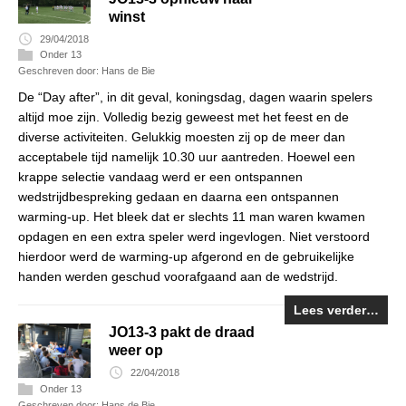
winst
29/04/2018
Onder 13
Geschreven door: Hans de Bie
De “Day after”, in dit geval, koningsdag, dagen waarin spelers
altijd moe zijn. Volledig bezig geweest met het feest en de
diverse activiteiten. Gelukkig moesten zij op de meer dan
acceptabele tijd namelijk 10.30 uur aantreden. Hoewel een
krappe selectie vandaag werd er een ontspannen
wedstrijdbespreking gedaan en daarna een ontspannen
warming-up. Het bleek dat er slechts 11 man waren kwamen
opdagen en een extra speler werd ingevlogen. Niet verstoord
hierdoor werd de warming-up afgerond en de gebruikelijke
handen werden geschud voorafgaand aan de wedstrijd.
Lees verder…
JO13-3 pakt de draad
weer op
22/04/2018
Onder 13
Geschreven door: Hans de Bie