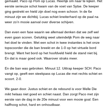
gemaakt. Paco op Pom op Lucas. Heerlijk om naar te kijken. Het
eerste serieuze schot kwam van de voet van Sytse. De keeper
ging gestrekt en hield zijn doel nog even schoon. In de 6e
minuut zijn we dichtbij. Lucas schiet kneiterhard op de paal na
weer zo’n mooie aanval over diverse schijven.
Dan even een fase waarin we allemaal denken dat we zelf wel
even gaan scoren. Gelukkig weet uiteindelijk Pom de weg naar
het doel te vinden. Met een schot in twee instanties is het onze
topscoorder die de ban breekt en de 1-0 op het virtuele bord
brengt. Want het bord op het hoofdveld hield de stand niet bij.
En dat is maar goed ook. Waarover straks meer.
En die ban was gebroken. Minuut 12. Uittrap keeper SCH. Paco
vangt op, geeft een steekpass op Lucas die met rechts schiet en
scoort. 2-0.
We gaan door. Justus schiet en de rebound is voor Melle Die
mikt helaas niet goed en schiet naast. Dan zorgt Paco met zijn
eerste van de dag in de 20e minuut voor een mooie goal. Een
halfhoog schot, hard en onhoudbaar.