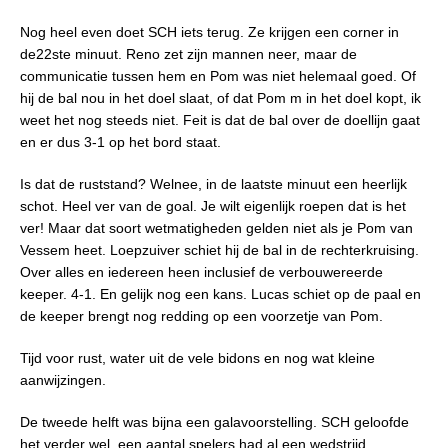
Nog heel even doet SCH iets terug. Ze krijgen een corner in
de22ste minuut. Reno zet zijn mannen neer, maar de
communicatie tussen hem en Pom was niet helemaal goed. Of
hij de bal nou in het doel slaat, of dat Pom m in het doel kopt, ik
weet het nog steeds niet. Feit is dat de bal over de doellijn gaat
en er dus 3-1 op het bord staat.
Is dat de ruststand? Welnee, in de laatste minuut een heerlijk
schot. Heel ver van de goal. Je wilt eigenlijk roepen dat is het
ver! Maar dat soort wetmatigheden gelden niet als je Pom van
Vessem heet. Loepzuiver schiet hij de bal in de rechterkruising.
Over alles en iedereen heen inclusief de verbouwereerde
keeper. 4-1. En gelijk nog een kans. Lucas schiet op de paal en
de keeper brengt nog redding op een voorzetje van Pom.
Tijd voor rust, water uit de vele bidons en nog wat kleine
aanwijzingen.
De tweede helft was bijna een galavoorstelling. SCH geloofde
het verder wel, een aantal spelers had al een wedstrijd