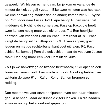
gespeeld. Wij bleven echter gaan. En je kom er vanaf de 4e
minuut de klok op gelijk zetten. Elke twee minuten was het raak.
De ene aanval nog mooier dan de ander; komen ze: 5-1. Sytse
op Pom, door naar Lucas. 6-1 Diepe bal op Ruben vanaf het
middenveld. Richting de cornervlag. Pass op Paco, die heeft
twee kansen nodig maar zet lekker door. 7-1 Een heerlijke
eentwee van vrienden Pom en Paco. Pom rondt af. 8-1 Paco
vangt de bal op uit de uittrap van SCH. Even kappen, goed
leggen en met de rechterbuitenkant voet uithalen. 9-1 Paco
schiet. Bal komt bij Pom die ook schiet, maar de voet van Justus
raakt. Dan nog maar een keer Pom uit de kluts.
Zo zijn we halverwege de tweede helft waarbij SCH opeens een
teken van leven geeft. Een snelle uitbraak. Gelukkig hebben we
achterin de twee R’ en Raf en Reno. Samen brengen ze
redding.
Dan moeten we voor onze doelpunten even een paar minuten
geduld hebben. Maar de dubbele cijfers lonken. En die hadden
sowieso niet op het scorebord gepast ;-).