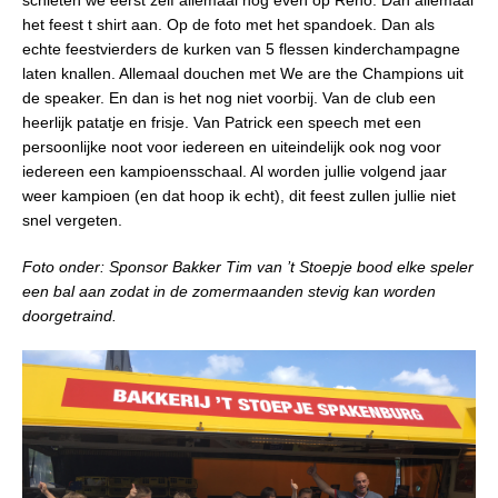
schieten we eerst zelf allemaal nog even op Reno. Dan allemaal
het feest t shirt aan. Op de foto met het spandoek. Dan als
echte feestvierders de kurken van 5 flessen kinderchampagne
laten knallen. Allemaal douchen met We are the Champions uit
de speaker. En dan is het nog niet voorbij. Van de club een
heerlijk patatje en frisje. Van Patrick een speech met een
persoonlijke noot voor iedereen en uiteindelijk ook nog voor
iedereen een kampioensschaal. Al worden jullie volgend jaar
weer kampioen (en dat hoop ik echt), dit feest zullen jullie niet
snel vergeten.
Foto onder: Sponsor Bakker Tim van ’t Stoepje bood elke speler
een bal aan zodat in de zomermaanden stevig kan worden
doorgetraind.