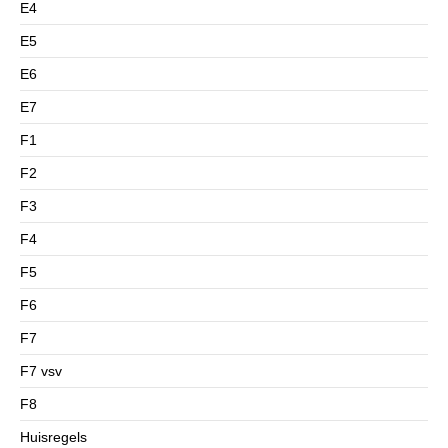
E4
E5
E6
E7
F1
F2
F3
F4
F5
F6
F7
F7 vsv
F8
Huisregels