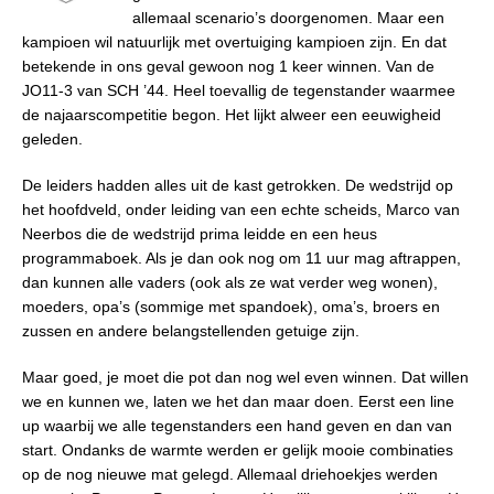
allemaal scenario’s doorgenomen. Maar een
kampioen wil natuurlijk met overtuiging kampioen zijn. En dat
betekende in ons geval gewoon nog 1 keer winnen. Van de
JO11-3 van SCH ’44. Heel toevallig de tegenstander waarmee
de najaarscompetitie begon. Het lijkt alweer een eeuwigheid
geleden.
De leiders hadden alles uit de kast getrokken. De wedstrijd op
het hoofdveld, onder leiding van een echte scheids, Marco van
Neerbos die de wedstrijd prima leidde en een heus
programmaboek. Als je dan ook nog om 11 uur mag aftrappen,
dan kunnen alle vaders (ook als ze wat verder weg wonen),
moeders, opa’s (sommige met spandoek), oma’s, broers en
zussen en andere belangstellenden getuige zijn.
Maar goed, je moet die pot dan nog wel even winnen. Dat willen
we en kunnen we, laten we het dan maar doen. Eerst een line
up waarbij we alle tegenstanders een hand geven en dan van
start. Ondanks de warmte werden er gelijk mooie combinaties
op de nog nieuwe mat gelegd. Allemaal driehoekjes werden