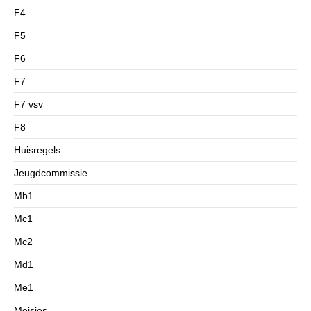
F4
F5
F6
F7
F7 vsv
F8
Huisregels
Jeugdcommissie
Mb1
Mc1
Mc2
Md1
Me1
Meisjes