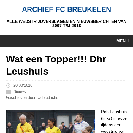
ARCHIEF FC BREUKELEN
ALLE WEDSTRIJDVERSLAGEN EN NIEUWSBERICHTEN VAN
2007 T/M 2018
MENU
HOME
Wat een Topper!!! Dhr
NIEUWS
Leushuis
PUPIL V/D WEEK
28/03/2018
AUTEURS
Nieuws
Geschreven door: webredactie
ALGEMEEN
Rob Leushuis
STANDEN
(links) in actie
tijdens een
DATUM
wedstrijd van