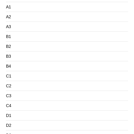
A1
A2
A3
B1
B2
B3
B4
C1
C2
C3
C4
D1
D2