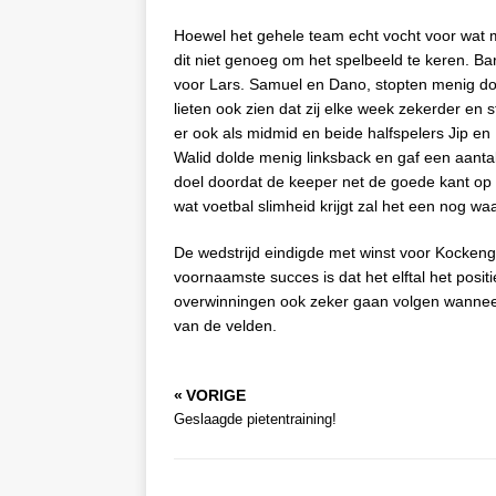
Hoewel het gehele team echt vocht voor wat 
dit niet genoeg om het spelbeeld te keren. B
voor Lars. Samuel en Dano, stopten menig d
lieten ook zien dat zij elke week zekerder en s
er ook als midmid en beide halfspelers Jip en
Walid dolde menig linksback en gaf een aanta
doel doordat de keeper net de goede kant op l
wat voetbal slimheid krijgt zal het een nog waa
De wedstrijd eindigde met winst voor Kockengen
voornaamste succes is dat het elftal het posit
overwinningen ook zeker gaan volgen wanneer 
van de velden.
« VORIGE
Geslaagde pietentraining!