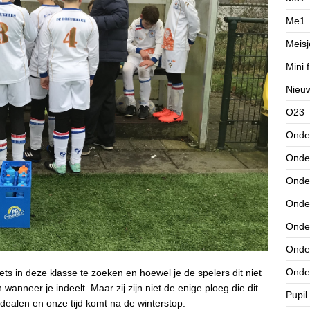
Me1
Meisj
Mini f
Nieu
O23
Onde
Onde
Onde
Onde
Onde
Onde
Onde
ts in deze klasse te zoeken en hoewel je de spelers dit niet
nneer je indeelt. Maar zij zijn niet de enige ploeg die dit
Pupil
alen en onze tijd komt na de winterstop.