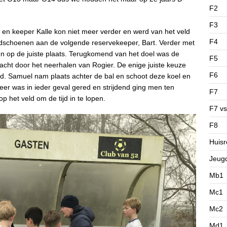
F2
F3
 en keeper Kalle kon niet meer verder en werd van het veld
F4
dschoenen aan de volgende reservekeeper, Bart. Verder met
 op de juiste plaats. Terugkomend van het doel was de
F5
racht door het neerhalen van Rogier. De enige juiste keuze
F6
. Samuel nam plaats achter de bal en schoot deze koel en
eer was in ieder geval gered en strijdend ging men ten
F7
 het veld om de tijd in te lopen.
F7 vs
F8
Huisr
Jeug
Mb1
Mc1
Mc2
Md1