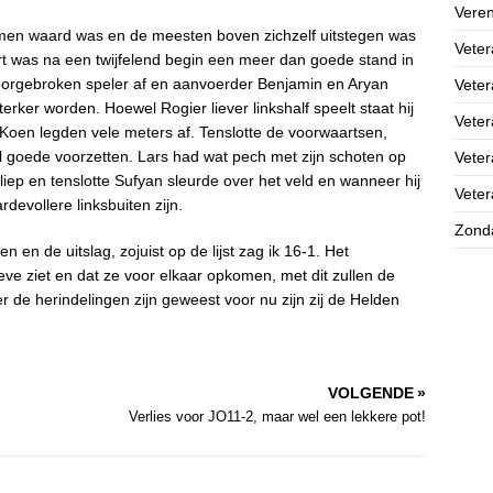
Veren
men waard was en de meesten boven zichzelf uitstegen was
Veter
art was na een twijfelend begin een meer dan goede stand in
oorgebroken speler af en aanvoerder Benjamin en Aryan
Veter
terker worden. Hoewel Rogier liever linkshalf speelt staat hij
Vete
 Koen legden vele meters af. Tenslotte de voorwaartsen,
l goede voorzetten. Lars had wat pech met zijn schoten op
Vete
iep en tenslotte Sufyan sleurde over het veld en wanneer hij
Vete
rdevollere linksbuiten zijn.
Zond
 en de uitslag, zojuist op de lijst zag ik 16-1. Het
ieve ziet en dat ze voor elkaar opkomen, met dit zullen de
de herindelingen zijn geweest voor nu zijn zij de Helden
VOLGENDE »
Verlies voor JO11-2, maar wel een lekkere pot!