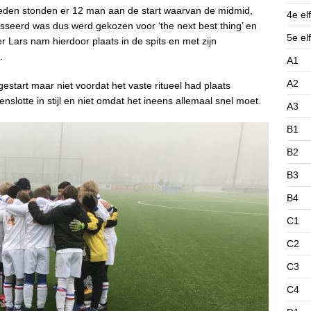
eden stonden er 12 man aan de start waarvan de midmid,
4e elf
seerd was dus werd gekozen voor ‘the next best thing’ en
5e elf
r Lars nam hierdoor plaats in de spits en met zijn
.
A1
A2
estart maar niet voordat het vaste ritueel had plaats
nslotte in stijl en niet omdat het ineens allemaal snel moet.
A3
B1
B2
B3
B4
C1
C2
C3
C4