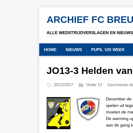
ARCHIEF FC BRE
ALLE WEDSTRIJDVERSLAGEN EN NIEUWSB
HOME
NIEUWS
PUPIL V/D WEEK
JO13-3 Helden van
03/12/2017
Onder 13
Geschreven do
December de e
spelen uit teg
moeten de man
De warming up
aan de gang kr