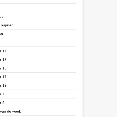
es
 pupillen
ws
r 11
r 13
r 15
r 17
r 19
r 7
r 9
 van de week