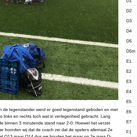
D1
D2
D3
D4
D5
D5m
E1
E2
E3
E4
E5
an de tegenstander werd er goed tegenstand geboden en met
E6
links en rechts toch wat in verlegenheid gebracht. Lang
E7
ilde binnen 3 minutende stand naar 2-0. Hoewel het verzet
ar hoorden wij dat de coach zei dat de spelers allemaal 2e
F1
j niet O13 maar O14 dus we houden het maar op 2e jaars D-