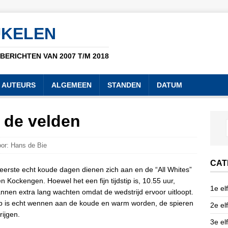
UKELEN
ERICHTEN VAN 2007 T/M 2018
AUTEURS
ALGEMEEN
STANDEN
DATUM
 de velden
or: Hans de Bie
CAT
erste echt koude dagen dienen zich aan en de “All Whites”
en Kockengen. Hoewel het een fijn tijdstip is, 10.55 uur,
1e elf
nen extra lang wachten omdat de wedstrijd ervoor uitloopt.
 is echt wennen aan de koude en warm worden, de spieren
2e elf
ijgen.
3e elf