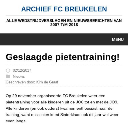
ARCHIEF FC BREUKELEN
ALLE WEDSTRIJDVERSLAGEN EN NIEUWSBERICHTEN VAN
2007 T/M 2018
MENU
HOME
Geslaagde pietentraining!
NIEUWS
02/12/2017
PUPIL V/D WEEK
Nieuws
Geschreven door: Kim de Graaf
AUTEURS
Op 29 november organiseerde FC Breukelen weer een
ALGEMEEN
pietentraining voor alle kinderen uit de JO6 tot en met de JO9.
Alle kinderen (en ook ouders) kwamen enthousiast naar de
STANDEN
training, want misschien komt Sinterklaas ook dit jaar wel weer
even langs.
DATUM