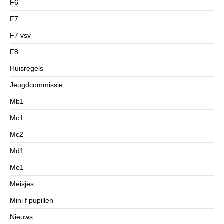
F6
F7
F7 vsv
F8
Huisregels
Jeugdcommissie
Mb1
Mc1
Mc2
Md1
Me1
Meisjes
Mini f pupillen
Nieuws