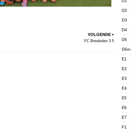
D1
D2
D3
D4
VOLGENDE »
D5
FC Breukelen 3.5
D5m
E1
E2
E3
E4
E5
E6
E7
F1