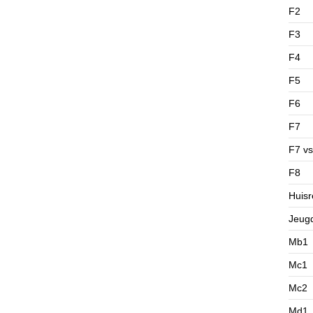
F2
F3
F4
F5
F6
F7
F7 vs
F8
Huisr
Jeug
Mb1
Mc1
Mc2
Md1