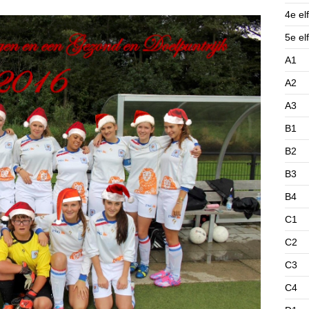
4e elf
5e elf
A1
A2
A3
B1
B2
B3
B4
C1
C2
C3
C4