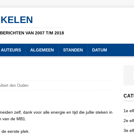
UKELEN
ERICHTEN VAN 2007 T/M 2018
AUTEURS
ALGEMEEN
STANDEN
DATUM
Albert den Ouden
CAT
1e elf
den zelf, dank voor alle energie en tijd die jullie steken in
en van de MB1.
2e elf
3e elf
de eerste plek.