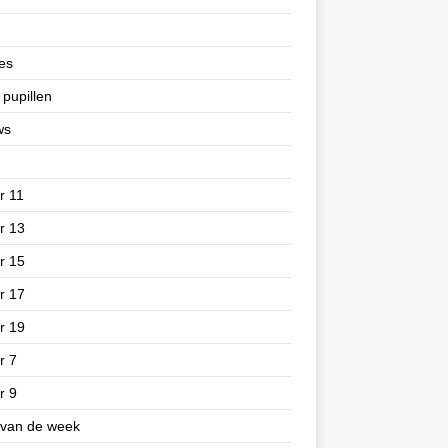
es
 pupillen
ws
r 11
r 13
r 15
r 17
r 19
r 7
r 9
 van de week