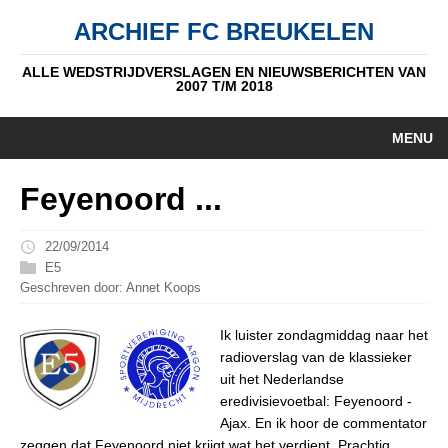
ARCHIEF FC BREUKELEN
ALLE WEDSTRIJDVERSLAGEN EN NIEUWSBERICHTEN VAN
2007 T/M 2018
MENU
HOME
Feyenoord ...
NIEUWS
22/09/2014
PUPIL V/D WEEK
E5
Geschreven door: Annet Koops
AUTEURS
Ik luister zondagmiddag naar het
ALGEMEEN
radioverslag van de klassieker
uit het Nederlandse
STANDEN
eredivisievoetbal: Feyenoord -
Ajax. En ik hoor de commentator
DATUM
zeggen dat Feyenoord niet krijgt wat het verdient. Prachtig