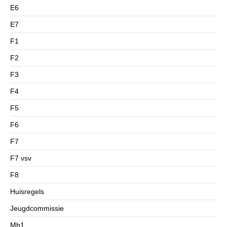
E6
E7
F1
F2
F3
F4
F5
F6
F7
F7 vsv
F8
Huisregels
Jeugdcommissie
Mb1