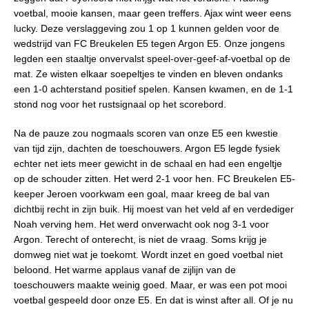
voetbal, mooie kansen, maar geen treffers. Ajax wint weer eens
lucky. Deze verslaggeving zou 1 op 1 kunnen gelden voor de
wedstrijd van FC Breukelen E5 tegen Argon E5. Onze jongens
legden een staaltje onvervalst speel-over-geef-af-voetbal op de
mat. Ze wisten elkaar soepeltjes te vinden en bleven ondanks
een 1-0 achterstand positief spelen. Kansen kwamen, en de 1-1
stond nog voor het rustsignaal op het scorebord.
Na de pauze zou nogmaals scoren van onze E5 een kwestie
van tijd zijn, dachten de toeschouwers. Argon E5 legde fysiek
echter net iets meer gewicht in de schaal en had een engeltje
op de schouder zitten. Het werd 2-1 voor hen. FC Breukelen E5-
keeper Jeroen voorkwam een goal, maar kreeg de bal van
dichtbij recht in zijn buik. Hij moest van het veld af en verdediger
Noah verving hem. Het werd onverwacht ook nog 3-1 voor
Argon. Terecht of onterecht, is niet de vraag. Soms krijg je
domweg niet wat je toekomt. Wordt inzet en goed voetbal niet
beloond. Het warme applaus vanaf de zijlijn van de
toeschouwers maakte weinig goed. Maar, er was een pot mooi
voetbal gespeeld door onze E5. En dat is winst after all. Of je nu