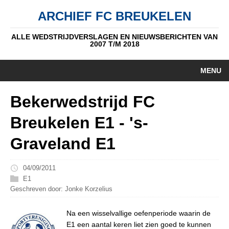
ARCHIEF FC BREUKELEN
ALLE WEDSTRIJDVERSLAGEN EN NIEUWSBERICHTEN VAN
2007 T/M 2018
MENU
HOME
Bekerwedstrijd FC
NIEUWS
Breukelen E1 - 's-
PUPIL V/D WEEK
Graveland E1
AUTEURS
04/09/2011
ALGEMEEN
E1
Geschreven door: Jonke Korzelius
STANDEN
Na een wisselvallige oefenperiode waarin de
DATUM
E1 een aantal keren liet zien goed te kunnen