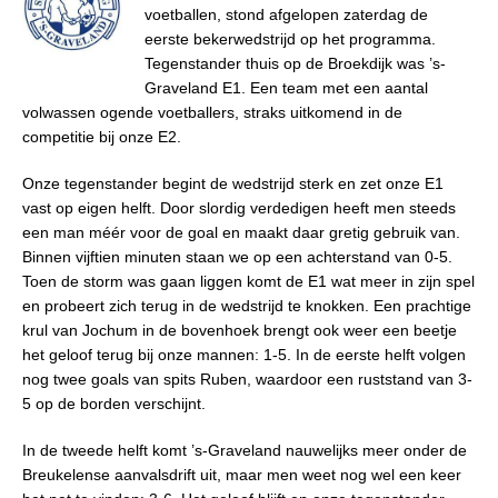
voetballen, stond afgelopen zaterdag de
eerste bekerwedstrijd op het programma.
Tegenstander thuis op de Broekdijk was ’s-
Graveland E1. Een team met een aantal
volwassen ogende voetballers, straks uitkomend in de
competitie bij onze E2.
Onze tegenstander begint de wedstrijd sterk en zet onze E1
vast op eigen helft. Door slordig verdedigen heeft men steeds
een man méér voor de goal en maakt daar gretig gebruik van.
Binnen vijftien minuten staan we op een achterstand van 0-5.
Toen de storm was gaan liggen komt de E1 wat meer in zijn spel
en probeert zich terug in de wedstrijd te knokken. Een prachtige
krul van Jochum in de bovenhoek brengt ook weer een beetje
het geloof terug bij onze mannen: 1-5. In de eerste helft volgen
nog twee goals van spits Ruben, waardoor een ruststand van 3-
5 op de borden verschijnt.
In de tweede helft komt ’s-Graveland nauwelijks meer onder de
Breukelense aanvalsdrift uit, maar men weet nog wel een keer