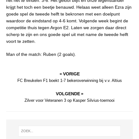
het net te vinden: 3-6. Het geloof blijft en onze tegenstander
krijgt het toch een beetje benauwd. Helaas weet alleen Ezra zijn
goede spel de tweede helft te bekronen met een doelpunt
waardoor de eindstand op 4-6 komt. Volgende week begint de
competitie thuis tegen Argon E2. Laten we zorgen daar direct
scherp te zijn en ons goede spel uit met name de tweede helft
voort te zetten.
Man of the match: Ruben (2 goals).
« VORIGE
FC Breukelen F1 boekt 1-7 bekeroverwinning bij v.v. Altius
VOLGENDE »
Zilver voor Veteranen 3 op Kasper Silvius-toernooi