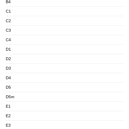
B4
C1
C2
C3
C4
D1
D2
D3
D4
D5
D5m
E1
E2
E3