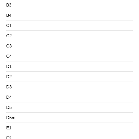
B3
B4
C1
C2
C3
C4
D1
D2
D3
D4
D5
D5m
E1
E2