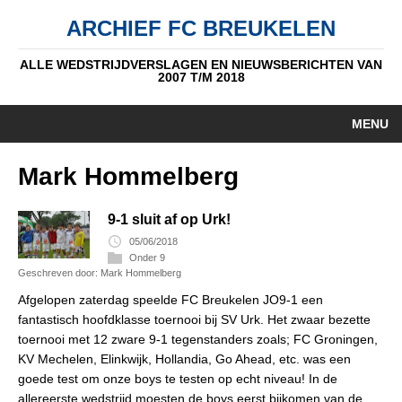
ARCHIEF FC BREUKELEN
ALLE WEDSTRIJDVERSLAGEN EN NIEUWSBERICHTEN VAN
2007 T/M 2018
MENU
HOME
Mark Hommelberg
NIEUWS
9-1 sluit af op Urk!
PUPIL V/D WEEK
05/06/2018
Onder 9
Geschreven door: Mark Hommelberg
AUTEURS
Afgelopen zaterdag speelde FC Breukelen JO9-1 een
ALGEMEEN
fantastisch hoofdklasse toernooi bij SV Urk. Het zwaar bezette
toernooi met 12 zware 9-1 tegenstanders zoals; FC Groningen,
STANDEN
KV Mechelen, Elinkwijk, Hollandia, Go Ahead, etc. was een
goede test om onze boys te testen op echt niveau! In de
DATUM
allereerste wedstrijd moesten de boys eerst bijkomen van de