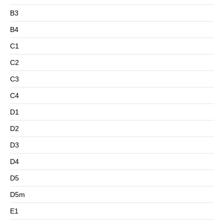
B3
B4
C1
C2
C3
C4
D1
D2
D3
D4
D5
D5m
E1