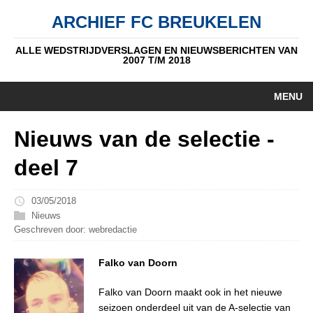
ARCHIEF FC BREUKELEN
ALLE WEDSTRIJDVERSLAGEN EN NIEUWSBERICHTEN VAN
2007 T/M 2018
MENU
HOME
Nieuws van de selectie -
NIEUWS
deel 7
PUPIL V/D WEEK
03/05/2018
AUTEURS
Nieuws
Geschreven door: webredactie
ALGEMEEN
Falko van Doorn
STANDEN
Falko van Doorn maakt ook in het nieuwe
DATUM
seizoen onderdeel uit van de A-selectie van