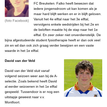
FC Breukelen. Falko heeft bewezen dat
iedere jongensdroom uit kan komen als je
maar hard blijft werken en er in blijft geloven.
Vanuit het 4e elftal naar het 3e elftal,
(foto Facebook)
vervolgens enkele wedstrijden bij het 2e en
de beloften maakte hij de stap naar het 1e
elftal. En zeer zeker niet onverdienstelijk. De
bijna afgestudeerde student fysiotherapie heeft er dan ook veel
zin en wil dan ook zich graag verder bewijzen en een vaste
waarde in het 1e elftal.
David van der Veld
David van der Veld sluit vanaf
volgend seizoen weer aan bij de A-
selectie. Zoals bekend heeft David
al eerder seizoenen in het 1e elftal
gespeeld. Tussendoor is er nog een
uitstapje geweest naar v.v.
Montfoort.