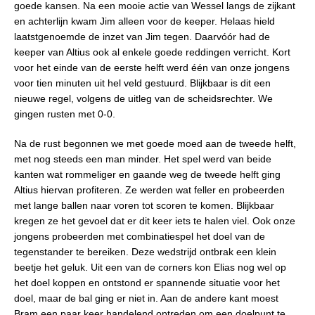
goede kansen. Na een mooie actie van Wessel langs de zijkant
en achterlijn kwam Jim alleen voor de keeper. Helaas hield
laatstgenoemde de inzet van Jim tegen. Daarvóór had de
keeper van Altius ook al enkele goede reddingen verricht. Kort
voor het einde van de eerste helft werd één van onze jongens
voor tien minuten uit hel veld gestuurd. Blijkbaar is dit een
nieuwe regel, volgens de uitleg van de scheidsrechter. We
gingen rusten met 0-0.
Na de rust begonnen we met goede moed aan de tweede helft,
met nog steeds een man minder. Het spel werd van beide
kanten wat rommeliger en gaande weg de tweede helft ging
Altius hiervan profiteren. Ze werden wat feller en probeerden
met lange ballen naar voren tot scoren te komen. Blijkbaar
kregen ze het gevoel dat er dit keer iets te halen viel. Ook onze
jongens probeerden met combinatiespel het doel van de
tegenstander te bereiken. Deze wedstrijd ontbrak een klein
beetje het geluk. Uit een van de corners kon Elias nog wel op
het doel koppen en ontstond er spannende situatie voor het
doel, maar de bal ging er niet in. Aan de andere kant moest
Bram een paar keer handelend optreden om een doelpunt te