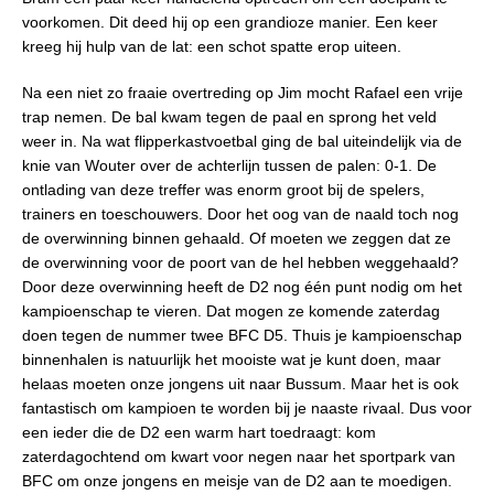
voorkomen. Dit deed hij op een grandioze manier. Een keer
kreeg hij hulp van de lat: een schot spatte erop uiteen.
Na een niet zo fraaie overtreding op Jim mocht Rafael een vrije
trap nemen. De bal kwam tegen de paal en sprong het veld
weer in. Na wat flipperkastvoetbal ging de bal uiteindelijk via de
knie van Wouter over de achterlijn tussen de palen: 0-1. De
ontlading van deze treffer was enorm groot bij de spelers,
trainers en toeschouwers. Door het oog van de naald toch nog
de overwinning binnen gehaald. Of moeten we zeggen dat ze
de overwinning voor de poort van de hel hebben weggehaald?
Door deze overwinning heeft de D2 nog één punt nodig om het
kampioenschap te vieren. Dat mogen ze komende zaterdag
doen tegen de nummer twee BFC D5. Thuis je kampioenschap
binnenhalen is natuurlijk het mooiste wat je kunt doen, maar
helaas moeten onze jongens uit naar Bussum. Maar het is ook
fantastisch om kampioen te worden bij je naaste rivaal. Dus voor
een ieder die de D2 een warm hart toedraagt: kom
zaterdagochtend om kwart voor negen naar het sportpark van
BFC om onze jongens en meisje van de D2 aan te moedigen.