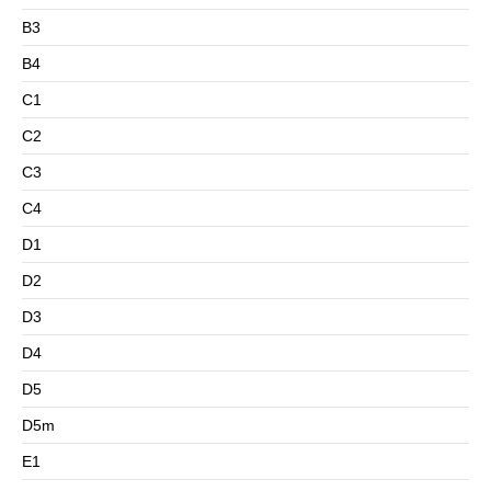
B3
B4
C1
C2
C3
C4
D1
D2
D3
D4
D5
D5m
E1