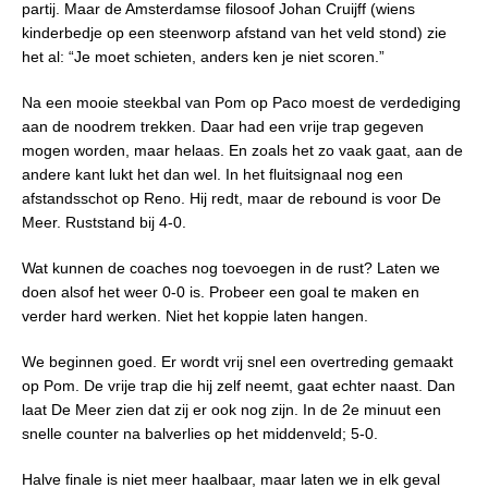
partij. Maar de Amsterdamse filosoof Johan Cruijff (wiens
kinderbedje op een steenworp afstand van het veld stond) zie
het al: “Je moet schieten, anders ken je niet scoren.”
Na een mooie steekbal van Pom op Paco moest de verdediging
aan de noodrem trekken. Daar had een vrije trap gegeven
mogen worden, maar helaas. En zoals het zo vaak gaat, aan de
andere kant lukt het dan wel. In het fluitsignaal nog een
afstandsschot op Reno. Hij redt, maar de rebound is voor De
Meer. Ruststand bij 4-0.
Wat kunnen de coaches nog toevoegen in de rust? Laten we
doen alsof het weer 0-0 is. Probeer een goal te maken en
verder hard werken. Niet het koppie laten hangen.
We beginnen goed. Er wordt vrij snel een overtreding gemaakt
op Pom. De vrije trap die hij zelf neemt, gaat echter naast. Dan
laat De Meer zien dat zij er ook nog zijn. In de 2e minuut een
snelle counter na balverlies op het middenveld; 5-0.
Halve finale is niet meer haalbaar, maar laten we in elk geval