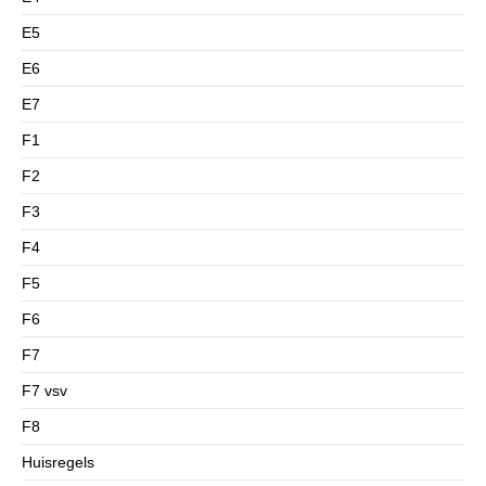
E5
E6
E7
F1
F2
F3
F4
F5
F6
F7
F7 vsv
F8
Huisregels