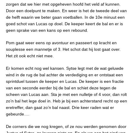
zorgen dat we hier met opgeheven hoofd het veld af kunnen.
Door een doelpunt te maken. En weer is het de tweede deel van
de helft waarin we beter gaan voetballen. In de 10e minuut een
goed schot van Lucas op doel. De keeper keert de bal en er is
geen sprake van een kans op een rebound.
Pom gaat weer eens op avontuur en passeert op kracht en
souplesse een mannetje of 3. Het schot dat hij lost gaat over.
Het zit ook echt niet mee.
Er komen echt nog wel kansen. Sytse legt met de wat geluwde
wind in de rug de bal achter de verdediging en er ontstaat een
sprintduel tussen de keeper en Lucas. De keeper is een fractie
van een seconde eerder bij de bal en schiet deze tegen de
scheen van Lucas aan. Sta je met een nulletje of 4 voor, dan rolt
zo’n bal het lege doel in. Heb je bij een achterstand recht op een
eretreffer, dan gaat zo’n bal naast. Drie keer raden wat er
gebeurde….
De corners die we nog kregen, of ze nou werden genomen door
Justus of Sytse, ze leveren niets op. En als we aan het eind van