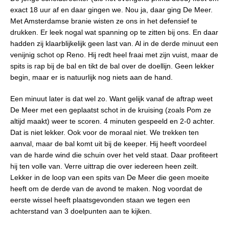
exact 18 uur af en daar gingen we. Nou ja, daar ging De Meer.
Met Amsterdamse branie wisten ze ons in het defensief te
drukken. Er leek nogal wat spanning op te zitten bij ons. En daar
hadden zij klaarblijkelijk geen last van. Al in de derde minuut een
venijnig schot op Reno. Hij redt heel fraai met zijn vuist, maar de
spits is rap bij de bal en tikt de bal over de doellijn. Geen lekker
begin, maar er is natuurlijk nog niets aan de hand.
Een minuut later is dat wel zo. Want gelijk vanaf de aftrap weet
De Meer met een geplaatst schot in de kruising (zoals Pom ze
altijd maakt) weer te scoren. 4 minuten gespeeld en 2-0 achter.
Dat is niet lekker. Ook voor de moraal niet. We trekken ten
aanval, maar de bal komt uit bij de keeper. Hij heeft voordeel
van de harde wind die schuin over het veld staat. Daar profiteert
hij ten volle van. Verre uittrap die over iedereen heen zeilt.
Lekker in de loop van een spits van De Meer die geen moeite
heeft om de derde van de avond te maken. Nog voordat de
eerste wissel heeft plaatsgevonden staan we tegen een
achterstand van 3 doelpunten aan te kijken.