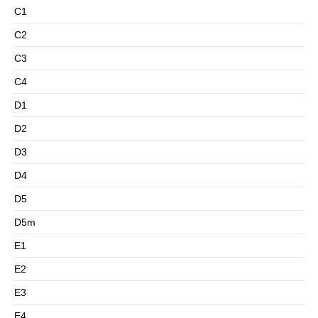
C1
C2
C3
C4
D1
D2
D3
D4
D5
D5m
E1
E2
E3
E4