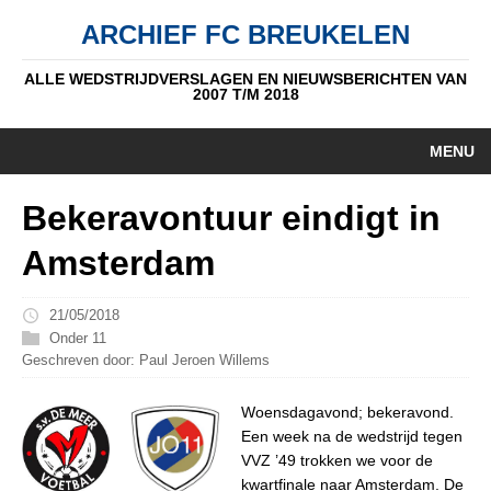
ARCHIEF FC BREUKELEN
ALLE WEDSTRIJDVERSLAGEN EN NIEUWSBERICHTEN VAN
2007 T/M 2018
MENU
HOME
Bekeravontuur eindigt in
NIEUWS
Amsterdam
PUPIL V/D WEEK
21/05/2018
AUTEURS
Onder 11
Geschreven door: Paul Jeroen Willems
ALGEMEEN
Woensdagavond; bekeravond.
STANDEN
Een week na de wedstrijd tegen
VVZ ’49 trokken we voor de
DATUM
kwartfinale naar Amsterdam. De