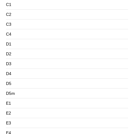
C1
C2
C3
C4
D1
D2
D3
D4
D5
D5m
E1
E2
E3
E4