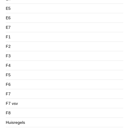
E5
E6
E7
F1
F2
F3
F4
F5
F6
F7
F7 vsv
F8
Huisregels