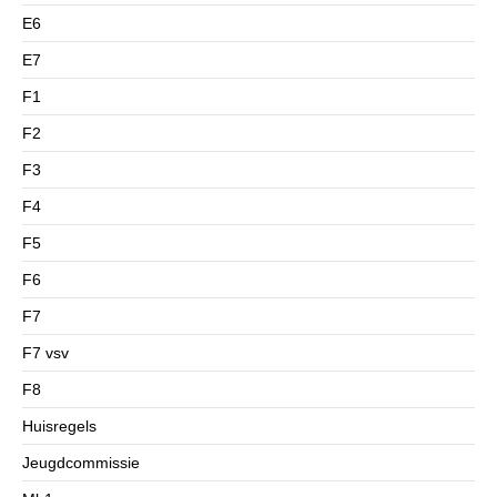
E6
E7
F1
F2
F3
F4
F5
F6
F7
F7 vsv
F8
Huisregels
Jeugdcommissie