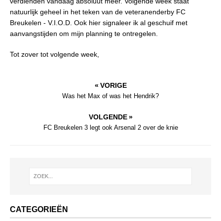
verdienden vandaag absoluut meer. Volgende week staat
natuurlijk geheel in het teken van de veteranenderby FC
Breukelen - V.I.O.D. Ook hier signaleer ik al geschuif met
aanvangstijden om mijn planning te ontregelen.
Tot zover tot volgende week,
« VORIGE
Was het Max of was het Hendrik?
VOLGENDE »
FC Breukelen 3 legt ook Arsenal 2 over de knie
CATEGORIEËN