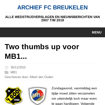
ARCHIEF FC BREUKELEN
ALLE WEDSTRIJDVERSLAGEN EN NIEUWSBERICHTEN VAN
2007 T/M 2018
MENU
HOME
Two thumbs up voor
NIEUWS
MB1...
PUPIL V/D WEEK
30/11/2015
AUTEURS
MB1
Geschreven door: Albert den Ouden
ALGEMEEN
Zondagavond, vanmiddag een
STANDEN
tijdje moed zitten verzamelen
om uiteindelijk toch maar even
DATUM
te gaan hardlopen. Volgende