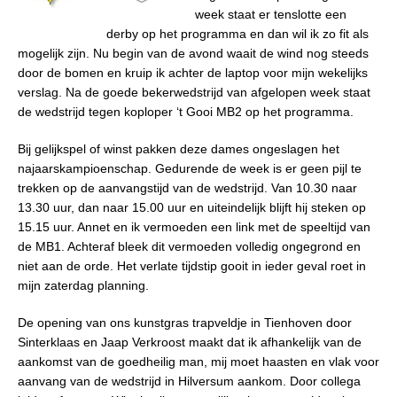
week staat er tenslotte een
derby op het programma en dan wil ik zo fit als
mogelijk zijn. Nu begin van de avond waait de wind nog steeds
door de bomen en kruip ik achter de laptop voor mijn wekelijks
verslag. Na de goede bekerwedstrijd van afgelopen week staat
de wedstrijd tegen koploper ‘t Gooi MB2 op het programma.
Bij gelijkspel of winst pakken deze dames ongeslagen het
najaarskampioenschap. Gedurende de week is er geen pijl te
trekken op de aanvangstijd van de wedstrijd. Van 10.30 naar
13.30 uur, dan naar 15.00 uur en uiteindelijk blijft hij steken op
15.15 uur. Annet en ik vermoeden een link met de speeltijd van
de MB1. Achteraf bleek dit vermoeden volledig ongegrond en
niet aan de orde. Het verlate tijdstip gooit in ieder geval roet in
mijn zaterdag planning.
De opening van ons kunstgras trapveldje in Tienhoven door
Sinterklaas en Jaap Verkroost maakt dat ik afhankelijk van de
aankomst van de goedheilig man, mij moet haasten en vlak voor
aanvang van de wedstrijd in Hilversum aankom. Door collega