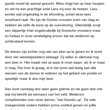
goede moed de aanval gezocht. Milou krijgt het op haar heupen
en zet na een prachtige actie Lara vrij voor de keeper. Lara,
eerder wat ongelukkig in de afronding, schiet deze keer
snoeihard raak. Nu zijn de Gooise vrouwen even van slag en
hebben we zelfs de kans op de overwinning. Uiteindelijk zorgt
een slippertje (niet ongebruikelijk bij Gooische vrouwen) maar
nu helaas in onze verdediging ervoor dat we wederom op
achterstand komen.
De dames zijn echter nog niet van plan op te geven en ik word
door vier wisselspeelsters belaagd. Zij willen er allemaal nog
een keer in. Het maakt niet uit waar ik moet staan, als ik er maar
in mag. Dat hoor ik graag, al is het soms wel lastig aan alle
wensen van de dames te voldoen op het gebied van positie en
speeltijd, maar ik doe mijn best.
Aan inzet vandaag dus weer geen gebrek en we gaan dan ook
wat mij betreft als winnaars van het veld. Wederom
complimenten voor onze dames, “two thumbs up”. De vele
meegereisde ouders hebben prima voetbal gezien en jullie