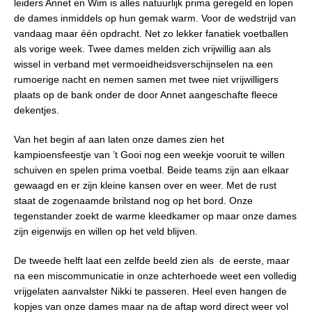
leiders Annet en Wim is alles natuurlijk prima geregeld en lopen
de dames inmiddels op hun gemak warm. Voor de wedstrijd van
vandaag maar één opdracht. Net zo lekker fanatiek voetballen
als vorige week. Twee dames melden zich vrijwillig aan als
wissel in verband met vermoeidheidsverschijnselen na een
rumoerige nacht en nemen samen met twee niet vrijwilligers
plaats op de bank onder de door Annet aangeschafte fleece
dekentjes.
Van het begin af aan laten onze dames zien het
kampioensfeestje van ’t Gooi nog een weekje vooruit te willen
schuiven en spelen prima voetbal. Beide teams zijn aan elkaar
gewaagd en er zijn kleine kansen over en weer. Met de rust
staat de zogenaamde brilstand nog op het bord. Onze
tegenstander zoekt de warme kleedkamer op maar onze dames
zijn eigenwijs en willen op het veld blijven.
De tweede helft laat een zelfde beeld zien als de eerste, maar
na een miscommunicatie in onze achterhoede weet een volledig
vrijgelaten aanvalster Nikki te passeren. Heel even hangen de
kopjes van onze dames maar na de aftap word direct weer vol